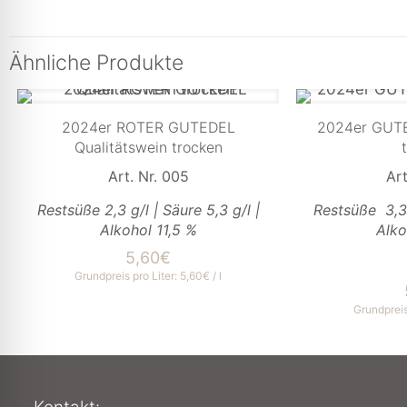
Ähnliche Produkte
2024er ROTER GUTEDEL
2024er GUTE
Qualitätswein trocken
Art. Nr. 005
Art
Restsüße 2,3 g/l | Säure 5,3 g/l |
Restsüße 3,3 g
Alkohol 11,5 %
Alko
5,60
€
Grundpreis pro Liter:
5,60
€
/
l
Grundpreis