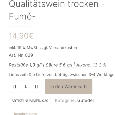
Qualitätswein trocken -
Fumé-
14,90
€
inkl. 19 % MwSt.
zzgl.
Versandkosten
Art. Nr. 029
Restsüße 1,3 g/l | Säure 5,6 g/l | Alkohol 13,3 %
Lieferzeit:
Die Lieferzeit beträgt zwischen 3-4 Werktage
2024er
In den Warenkorb
CHASSELAS
(Gutedel)
EMIL
Kategorie:
Gutedel
ARTIKELNUMMER:
029
Qualitätswein
trocken
Beschreibung