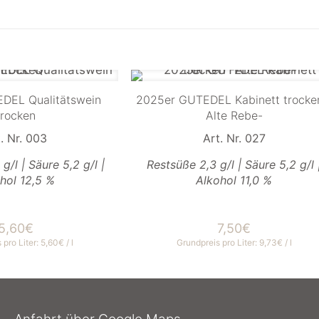
DEL Qualitätswein
2025er GUTEDEL Kabinett trocke
trocken
Alte Rebe-
. Nr. 003
Art. Nr. 027
/l | Säure 5,2 g/l |
Restsüße 2,3 g/l | Säure 5,2 g/l 
hol 12,5 %
Alkohol 11,0 %
5,60
€
7,50
€
 pro Liter:
5,60
€
/
l
Grundpreis pro Liter:
9,73
€
/
l